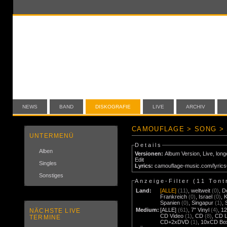
NEWS
BAND
DISKOGRAFIE
LIVE
ARCHIV
CAMOUFLAGE > SONG >
UNTERMENÜ
Details
Alben
Versionen:
Album Version
,
Live
,
long
Edit
Singles
Lyrics:
camouflage-music.com/lyric
Sonstiges
Anzeige-Filter (
11 Tont
Land:
[ALLE]
(11)
,
weltweit
(0)
,
D
Frankreich
(0)
,
Israel
(0)
,
Spanien
(0)
,
Singapur
(1)
,
Medium:
[ALLE]
(61)
,
7" Vinyl
(4)
,
12
NÄCHSTE LIVE
CD Video
(1)
,
CD
(8)
,
CD 
TERMINE
CD+2xDVD
(1)
,
10xCD Bo