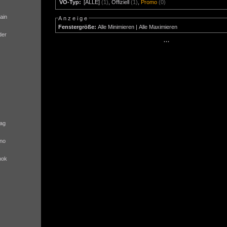
VÖ-Typ:
[ALLE]
(1)
,
Offiziell
(1)
,
Promo
(0)
ain
Anzeige
Fenstergröße:
Alle Minimieren
|
Alle Maximieren
der
···
ag
no
nok