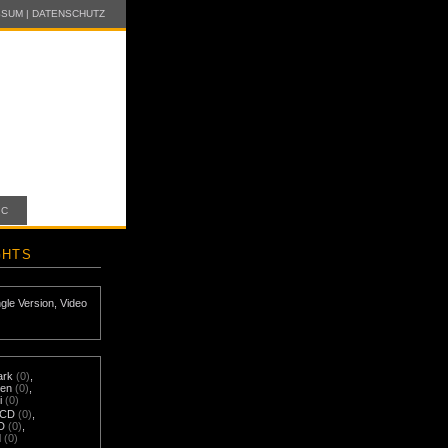
SSUM
|
DATENSCHUTZ
IC
GHTS
ngle Version
,
Video
ark
(0)
,
nen
(0)
,
i
(0)
-CD
(0)
,
D
(0)
,
d
(0)