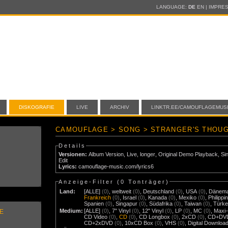
LANGUAGE:
DE
EN
|
IMPRE
DISKOGRAFIE
LIVE
ARCHIV
LINKTR.EE/CAMOUFLAGEMUS
CAMOUFLAGE > SONG > STRANGER'S THOU
Details
Versionen:
Album Version
,
Live
,
longer
,
Original Demo Playback
,
Si
Edit
Lyrics:
camouflage-music.com/lyrics6
Anzeige-Filter (
0 Tonträger
)
Land:
[ALLE]
(0)
,
weltweit
(0)
,
Deutschland
(0)
,
USA
(0)
,
Dänem
Frankreich
(0)
,
Israel
(0)
,
Kanada
(0)
,
Mexiko
(0)
,
Philippi
Spanien
(0)
,
Singapur
(0)
,
Südafrika
(0)
,
Taiwan
(0)
,
Türke
Medium:
[ALLE]
(0)
,
7" Vinyl
(0)
,
12" Vinyl
(0)
,
LP
(0)
,
MC
(0)
,
Maxi
E
CD Video
(0)
,
CD
(0)
,
CD Longbox
(0)
,
2xCD
(0)
,
CD+DV
CD+2xDVD
(0)
,
10xCD Box
(0)
,
VHS
(0)
,
Digital Downloa