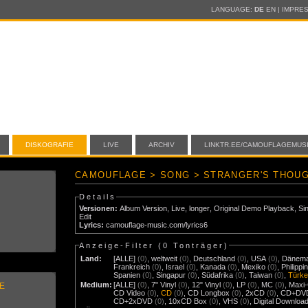
LANGUAGE:
DE
EN
|
IMPRE
DISKOGRAFIE
LIVE
ARCHIV
LINKTR.EE/CAMOUFLAGEMUS
CAMOUFLAGE > SONG > STRANGER'S THOU
Details
Versionen:
Album Version
,
Live
,
longer
,
Original Demo Playback
,
Si
Edit
Lyrics:
camouflage-music.com/lyrics6
Anzeige-Filter (
0 Tonträger
)
Land:
[ALLE]
(0)
,
weltweit
(0)
,
Deutschland
(0)
,
USA
(0)
,
Dänem
Frankreich
(0)
,
Israel
(0)
,
Kanada
(0)
,
Mexiko
(0)
,
Philippi
Spanien
(0)
,
Singapur
(0)
,
Südafrika
(0)
,
Taiwan
(0)
,
Türke
Medium:
[ALLE]
(0)
,
7" Vinyl
(0)
,
12" Vinyl
(0)
,
LP
(0)
,
MC
(0)
,
Maxi
E
CD Video
(0)
,
CD
(0)
,
CD Longbox
(0)
,
2xCD
(0)
,
CD+DV
CD+2xDVD
(0)
,
10xCD Box
(0)
,
VHS
(0)
,
Digital Downloa