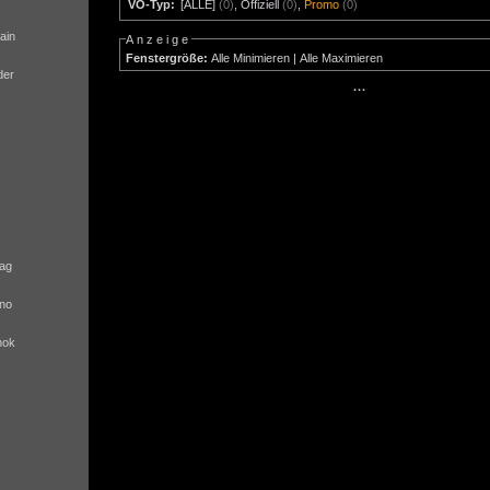
VÖ-Typ:
[ALLE]
(0)
,
Offiziell
(0)
,
Promo
(0)
ain
Anzeige
Fenstergröße:
Alle Minimieren
|
Alle Maximieren
der
···
ag
no
nok