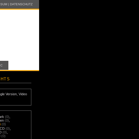
SSUM
|
DATENSCHUTZ
IC
GHTS
ngle Version
,
Video
ark
(0)
,
nen
(0)
,
i
(0)
-CD
(0)
,
D
(0)
,
d
(0)