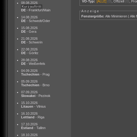
VÖ-Typ:
[ALLE]
(0)
,
Offiziell
(0)
,
Pr
08.08.2026
Kurzauftritt
DE
- Frankfurt/Main
Anzeige
Fenstergröße:
Alle Minimieren
|
Alle
14.08.2026
DE
- Schwedt/Oder
15.08.2026
DE
- Gera
21.08.2026
DE
- Schwerin
22.08.2026
DE
- Görlitz
28.08.2026
DE
- Weißenfels
04.09.2026
Tschechien
- Prag
05.09.2026
Tschechien
- Brno
07.09.2026
Slowakei
- Pezinok
15.10.2026
Litauen
- Vilnius
16.10.2026
Lettland
- Riga
17.10.2026
Estland
- Tallinn
18.10.2026