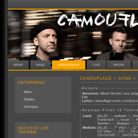
NEWS
BAND
DISKOGRAFIE
LIVE
ARCHIV
CAMOUFLAGE > SONG >
UNTERMENÜ
Details
Alben
Versionen:
Album Version
,
Live
,
long
Edit
Singles
Lyrics:
camouflage-music.com/lyric
Sonstiges
Anzeige-Filter (
0 Tontr
Land:
[ALLE]
(1)
,
weltweit
(0)
,
De
Frankreich
(0)
,
Israel
(0)
,
Spanien
(0)
,
Singapur
(0)
,
Medium:
[ALLE]
(1)
,
7" Vinyl
(0)
,
12"
NÄCHSTE LIVE
CD Video
(0)
,
CD
(0)
,
CD 
TERMINE
CD+2xDVD
(0)
,
10xCD Bo